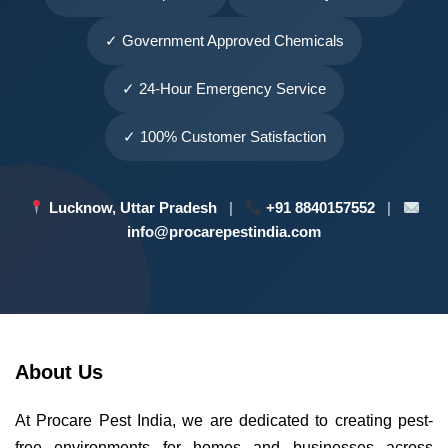
✓ Government Approved Chemicals
✓ 24-Hour Emergency Service
✓ 100% Customer Satisfaction
Lucknow, Uttar Pradesh
|
+91 8840157552
|
info@procarepestindia.com
About Us
At Procare Pest India, we are dedicated to creating pest-
free environments for homes and businesses across